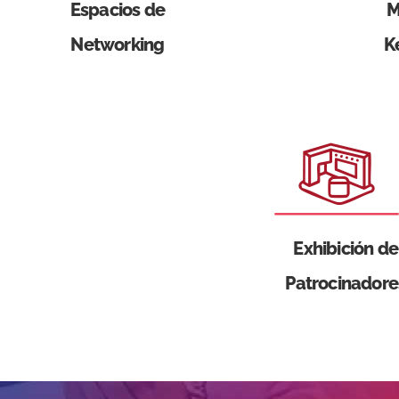
Espacios de
M
Networking
K
Exhibición de
Patrocinadore