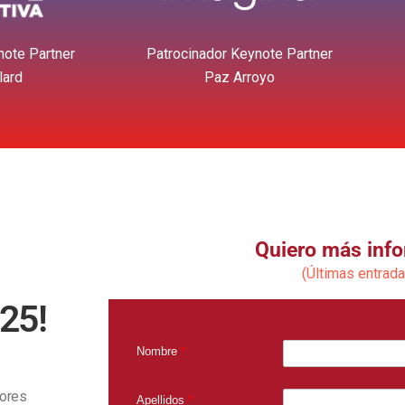
note Partner
Patrocinador Keynote Partner
lard
Paz Arroyo
Quiero más inf
(Últimas entrada
25!
Nombre
*
dores
Apellidos
*