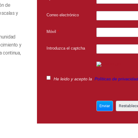
ión de
escalas y
Correo electrónico
Móvil
*
omunidad
cimiento y
Introduzca el captcha
a continua,
Recargar
He leido y acepto la
Políticas de privacida