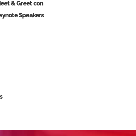
eet & Greet con
eynote Speakers
s