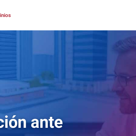
inios
ción ante