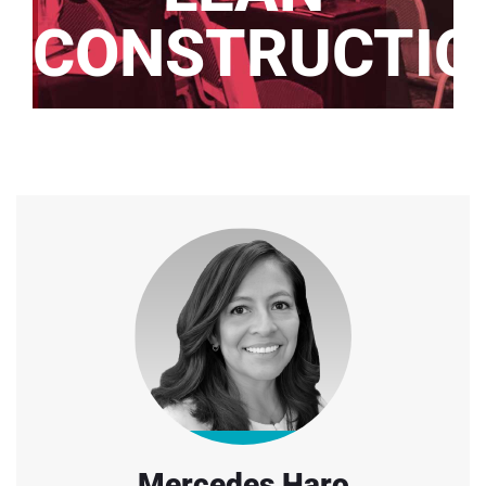
CONSTRUCTIO
Home
/
Speaker
/
Mercedes Haro
Mercedes Haro